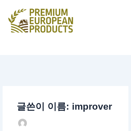
콘
텐
츠
로
건
너
뛰
기
글쓴이 이름: improver