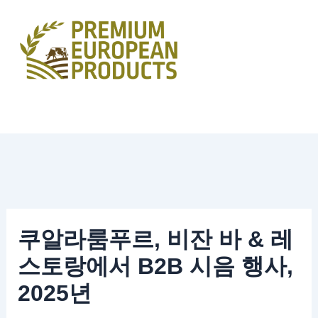
콘
텐
츠
로
건
너
뛰
기
쿠알라룸푸르, 비잔 바 & 레
스토랑에서 B2B 시음 행사,
2025년