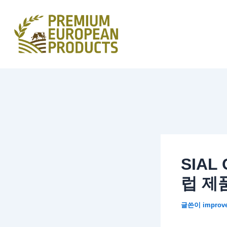
콘
텐
츠
로
건
너
뛰
기
SIAL
럽 제품 
글쓴이
improv